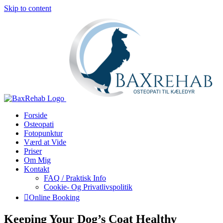
Skip to content
Forside
Osteopati
Fotopunktur
Værd at Vide
Priser
Om Mig
Kontakt
FAQ / Praktisk Info
Cookie- Og Privatlivspolitik
Online Booking
Keeping Your Dog’s Coat Healthy