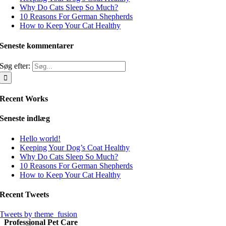
Why Do Cats Sleep So Much?
10 Reasons For German Shepherds
How to Keep Your Cat Healthy
Seneste kommentarer
Søg efter:
Recent Works
Seneste indlæg
Hello world!
Keeping Your Dog’s Coat Healthy
Why Do Cats Sleep So Much?
10 Reasons For German Shepherds
How to Keep Your Cat Healthy
Recent Tweets
Tweets by theme_fusion
Professional Pet Care