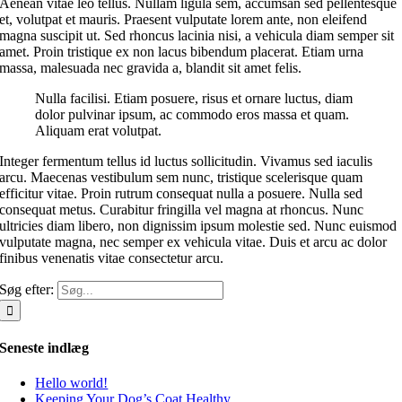
Aenean vitae leo tellus. Nullam ligula sem, accumsan sed pellentesque
et, volutpat et mauris. Praesent vulputate lorem ante, non eleifend
magna suscipit ut. Sed rhoncus lacinia nisi, a vehicula diam semper sit
amet. Proin tristique ex non lacus bibendum placerat. Etiam urna
massa, malesuada nec gravida a, blandit sit amet felis.
Nulla facilisi. Etiam posuere, risus et ornare luctus, diam
dolor pulvinar ipsum, ac commodo eros massa et quam.
Aliquam erat volutpat.
Integer fermentum tellus id luctus sollicitudin. Vivamus sed iaculis
arcu. Maecenas vestibulum sem nunc, tristique scelerisque quam
efficitur vitae. Proin rutrum consequat nulla a posuere. Nulla sed
consequat metus. Curabitur fringilla vel magna at rhoncus. Nunc
ultricies diam libero, non dignissim ipsum molestie sed. Nunc euismod
vulputate magna, nec semper ex vehicula vitae. Duis et arcu ac dolor
finibus venenatis vitae consectetur arcu.
Søg efter:
Seneste indlæg
Hello world!
Keeping Your Dog’s Coat Healthy