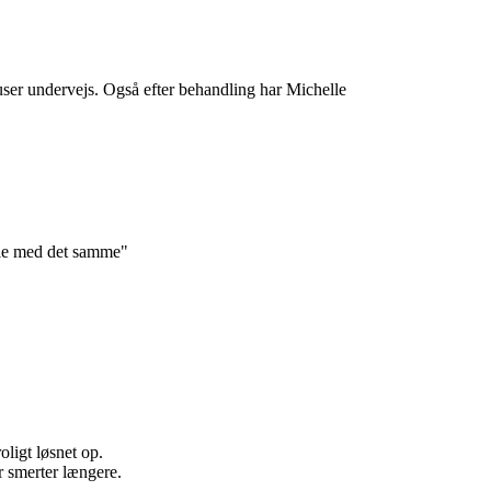
user undervejs. Også efter behandling har Michelle
lle med det samme
"
oligt løsnet op.
r smerter længere.