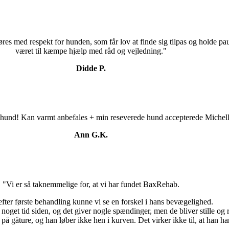
es med respekt for hunden, som får lov at finde sig tilpas og holde pa
været til kæmpe hjælp med råd og vejledning."
Didde P.
in hund! Kan varmt anbefales + min reseverede hund accepterede Miche
Ann G.K.
"Vi er så taknemmelige for, at vi har fundet BaxRehab.
efter første behandling kunne vi se en forskel i hans bevægelighed.
noget tid siden, og det giver nogle spændinger, men de bliver stille og r
på gåture, og han løber ikke hen i kurven. Det virker ikke til, at han ha