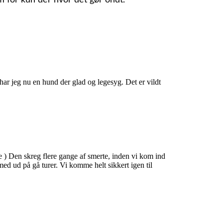
m for kun der hvor det gør ondt
.
har jeg nu en hund der glad og legesyg. Det er vildt
 ) Den skreg flere gange af smerte, inden vi kom ind
ed ud på gå turer. Vi komme helt sikkert igen til