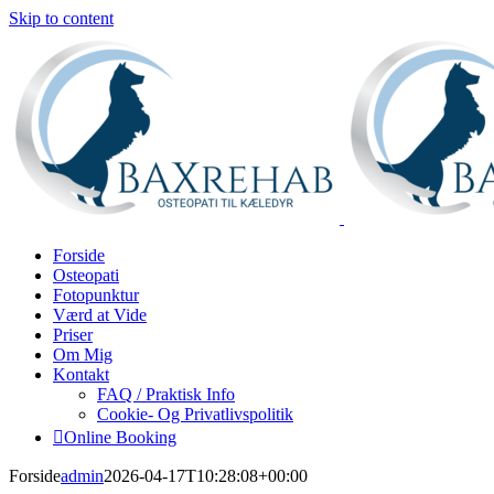
Skip to content
Forside
Osteopati
Fotopunktur
Værd at Vide
Priser
Om Mig
Kontakt
FAQ / Praktisk Info
Cookie- Og Privatlivspolitik
Online Booking
Forside
admin
2026-04-17T10:28:08+00:00