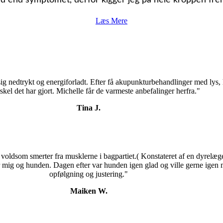
ed end symptomet, derfor kigger jeg på hele kroppen fre
Læs Mere
ig nedtrykt og energiforladt. Efter få akupunkturbehandlinger med lys, 
skel det har gjort. Michelle får de varmeste anbefalinger herfra."
Tina J.
oldsom smerter fra musklerne i bagpartiet.( Konstateret af en dyrelæge
 mig og hunden. Dagen efter var hunden igen glad og ville gerne igen m
opfølgning og justering."
Maiken W.