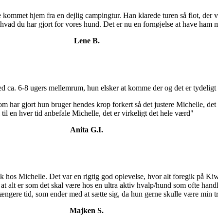
 kommet hjem fra en dejlig campingtur. Han klarede turen så flot, der v
 hvad du har gjort for vores hund. Det er nu en fornøjelse at have ham m
Lene B.
med ca. 6-8 ugers mellemrum, hun elsker at komme der og det er tydeligt 
m har gjort hun bruger hendes krop forkert så det justere Michelle, de
l til en hver tid anbefale Michelle, det er virkeligt det hele værd"
Anita G.I.
ek hos Michelle. Det var en rigtig god oplevelse, hvor alt foregik på Ki
 at alt er som det skal være hos en ultra aktiv hvalp/hund som ofte hand
 længere tid, som ender med at sætte sig, da hun gerne skulle være min
Majken S.