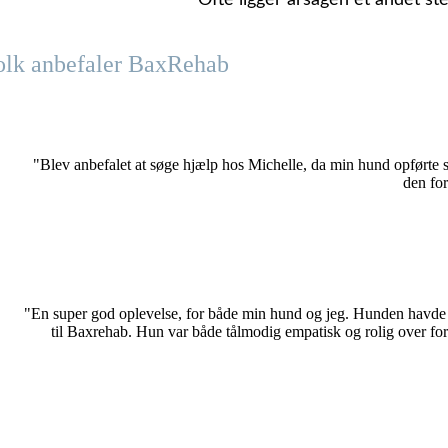
Ofte ligger årsagen et andet st
olk anbefaler BaxRehab
"Blev anbefalet at søge hjælp hos Michelle, da min hund opførte s
den for
"En super god oplevelse, for både min hund og jeg. Hunden havde v
til Baxrehab. Hun var både tålmodig empatisk og rolig over for