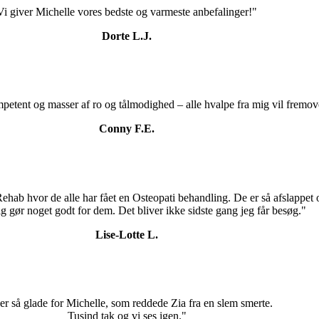
Vi giver Michelle vores bedste og varmeste anbefalinger!"
Dorte L.J.
etent og masser af ro og tålmodighed – alle hvalpe fra mig vil fremove
Conny F.E.
ab hvor de alle har fået en Osteopati behandling. De er så afslappet og
lig gør noget godt for dem. Det bliver ikke sidste gang jeg får besøg."
Lise-Lotte L.
er så glade for Michelle, som reddede Zia fra en slem smerte.
Tusind tak og vi ses igen."