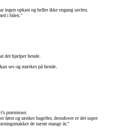
ar ingen opkast og heller ikke engang savlen.
ed i bilen."
at det hjælper hende.
t kan ses og mærkes på hende.
wi's præmisser.
ler først og tænker bagefter, derudover er det super
 træningsmakker de næste mange år."