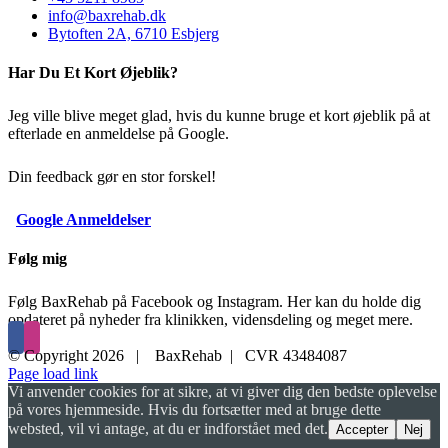
info@baxrehab.dk
Bytoften 2A, 6710 Esbjerg
Har Du Et Kort Øjeblik?
Jeg ville blive meget glad, hvis du kunne bruge et kort øjeblik på at
efterlade en anmeldelse på Google.
Din feedback gør en stor forskel!
Google Anmeldelser
Følg mig
Følg BaxRehab på Facebook og Instagram. Her kan du holde dig
opdateret på nyheder fra klinikken, vidensdeling og meget mere.
© Copyright
2026 | BaxRehab | CVR 43484087
Page load link
Vi anvender cookies for at sikre, at vi giver dig den bedste oplevelse
på vores hjemmeside. Hvis du fortsætter med at bruge dette
websted, vil vi antage, at du er indforstået med det.
Accepter
Nej