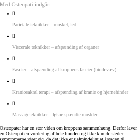
Med Osteopati indgår:
Parietale teknikker – muskel, led
Viscerale teknikker – afspænding af organer
Fascier – afspænding af kroppens fascier (bindevæv)
Kraniosakral terapi – afspænding af kranie og hjernehinder
Massageteknikker – løsne spændte muskler
Osteopater har en stor viden om kroppens sammenhæng. Derfor laver
en Osteopat en vurdering af hele hunden og ikke kun de steder
symptomerne viser sig, da det ikke er ualmindeligt at årsagen til