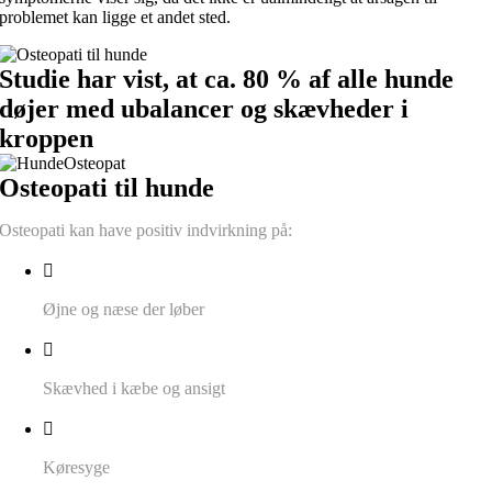
problemet kan ligge et andet sted.
Studie har vist, at ca. 80 % af alle hunde
døjer med ubalancer og skævheder i
kroppen
Osteopati til hunde
Osteopati kan have positiv indvirkning på:
Øjne og næse der løber
Skævhed i kæbe og ansigt
Køresyge