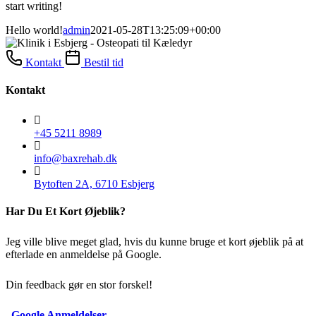
start writing!
Hello world!
admin
2021-05-28T13:25:09+00:00
Kontakt
Bestil tid
Kontakt
+45 5211 8989
info@baxrehab.dk
Bytoften 2A, 6710 Esbjerg
Har Du Et Kort Øjeblik?
Jeg ville blive meget glad, hvis du kunne bruge et kort øjeblik på at
efterlade en anmeldelse på Google.
Din feedback gør en stor forskel!
Google Anmeldelser