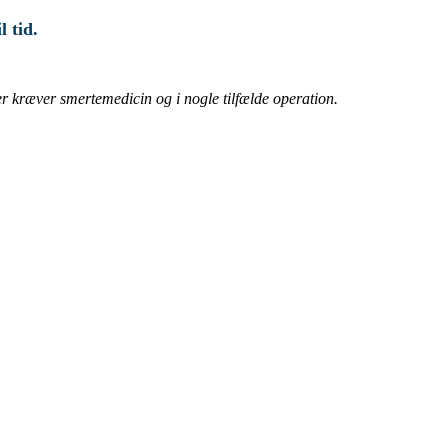
 tid.
ger kræver smertemedicin og i nogle tilfælde operation.
ik i Esbjerg, Sydvestjylland.