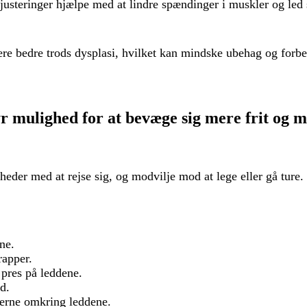
justeringer
hjælpe med at lindre spændinger i muskler og led 
ere bedre trods dysplasi, hvilket kan mindske ubehag og forbe
yr mulighed for at bevæge sig mere frit og
r med at rejse sig, og modvilje mod at lege eller gå ture. D
ne.
rapper.
 pres på leddene.
ld.
lerne omkring leddene.