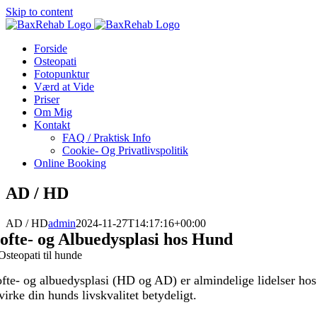
Skip to content
Forside
Osteopati
Fotopunktur
Værd at Vide
Priser
Om Mig
Kontakt
FAQ / Praktisk Info
Cookie- Og Privatlivspolitik
Online Booking
AD / HD
AD / HD
admin
2024-11-27T14:17:16+00:00
ofte- og Albuedysplasi hos Hund
fte- og albuedysplasi (HD og AD) er almindelige lidelser hos
virke din hunds livskvalitet betydeligt.