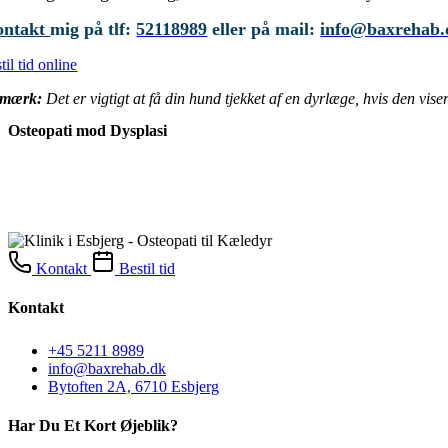
ontakt
mig på tlf:
52118989
eller på mail:
info@baxrehab.
til tid online
mærk:
Det er vigtigt at få din hund tjekket af en dyrlæge, hvis den vis
Osteopati mod Dysplasi
Hoftedysplasi og albuedysplasi hos 
Kontakt
Bestil tid
Kontakt
+45 5211 8989
info@baxrehab.dk
Bytoften 2A, 6710 Esbjerg
Har Du Et Kort Øjeblik?