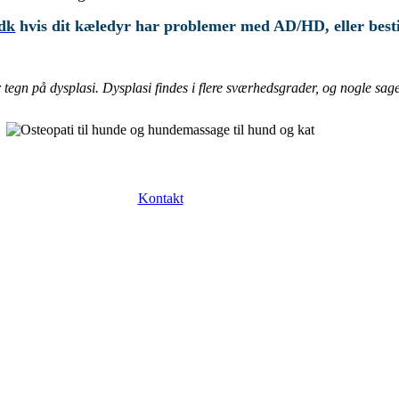
dk
hvis dit kæledyr har problemer med AD/HD, eller bestil
er tegn på dysplasi. Dysplasi findes i flere sværhedsgrader, og nogle sa
–
hunde er hæmmende. Hjælpe din hund med Osteopati
klin
Kontakt