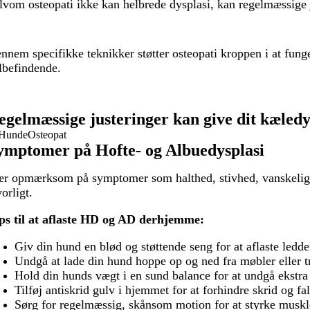
lvom osteopati ikke kan helbrede dysplasi, kan
regelmæssige 
nnem specifikke teknikker støtt
er osteopati kroppen i at
fung
lbefindende.
egelmæssige justeringer kan give dit kæled
ymptomer på Hofte- og Albuedysplasi
r opmærksom på symptomer som halthed, stivhed, vanskelighede
vorligt.
ps til at aflaste HD og AD derhjemme:
Giv din hund en blød og støttende seng for at aflaste ledde
Undgå at lade din hund hoppe op og ned fra møbler eller t
Hold din hunds vægt i en sund balance for at undgå ekstra
Tilføj antiskrid gulv i hjemmet for at forhindre skrid og fa
Sørg for regelmæssig, skånsom motion for at styrke musk